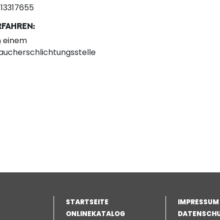
313317655
RFAHREN:
n einem
aucherschlichtungsstelle
STARTSEITE
IMPRESSUM
ONLINEKATALOG
DATENSCH